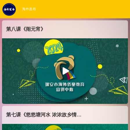
海外发布
第八课《闹元宵》
第七课《悠悠塘河水 浓浓故乡情》