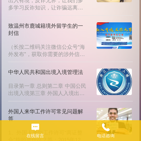
出入有境，反诈无界，让我们多
多学习反诈知识，让诈骗远离所
有海内外华人华侨及留学生群
体。
致温州市鹿城籍境外留学生的一
封信
（长按二维码关注微信公众号“海
外发布”，获取你需要的涉外信
息）致鹿城籍境外留学生的一封
信A letter to the overseas 
中华人民共和国出境入境管理法
Chinese studentsfrom Lucheng, 
Wenzhou亲爱的境外留学生
目录第一章 总则第二章 中国公民
们:Dear overseas Chinese 
出境入境第三章 外国人入境出境
students,      当前，电信网络新
第一节 签证第二节 入境出境第四
型犯罪活动猖獗、诈骗案件高
章 外国人停留居留第...
发，诈骗手法不断升级更新，受
外国人来华工作许可常见问题解
害群众损失巨大。近...
答
1、外国人来华工作许可“两证整
在线留言
电话咨询
合”指的是什么？答：2015年12月